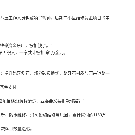
基层工作人员也敲响了警钟，后期在小区维修资金项目的申
维修资金账户，被扣钱了。”
房子面积大，一家共计被扣除1万余元。
个；提升路牙侧石，部分破损换新，路牙石材质与原来道路一
修基金支付。
项目还没解释清楚，业委会又要扣款修路？”
更新、防水维修、消防设施维修等原因，累计拨付约1189万
减料且数量造假。