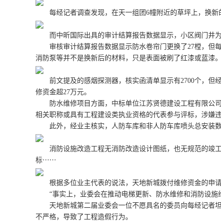
每经记者调查发现，在天一组团6幢附近的草坪上，换新的砖
而中昕国际出具的审计结算报告数据显示，小区阀门井为铸铁
审核审计结算报告数据显示防水卷帘门更换了27樘，但每
消防泵等并不是换新后的材料，只是表面被刷了红漆或蓝漆
前文提及的感烟探测器，核实函清单显示有2700个，但经
修资金超27万元。
防水维修项目方面，中标单位江苏贤德建设工程有限公司投
相关职称或具有工程建设类执业资格的代表参与评标，涉嫌
此外，经业主核实，人防车库和非人防车库喷头总安装数量为2
消防设施改造工程无消防改造设计图纸，也无规范的竣工图，
标⋯⋯
根据多位业主代表的说法，天地新城拨付维修资金的申请方
“事实上，业委会在推动电梯更新、防水维修和消防设施维
天地新城第二届业委会一位不愿具名的委员向每经记者坦言
不严格，导致了工程造假行为。