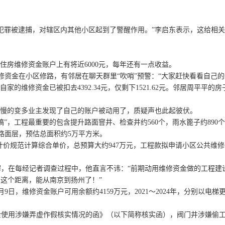
罪被逮捕，对辖区内其他小区起到了警醒作用。”李启东表示，这给相关
住房维修资金账户上有将近6000元，每年还有一点收益。
资金在小区修路，有邻居在聊天群里“吹哨”预警：“大家赶快看看自己的
维修资金已被扣去4392.34元，仅剩下1521.62元。邻居周平平的
慢的变多业主发现了自己的账户被动用了，质疑声也此起彼伏。
，工程最重要的包含提升路面窨井、检查井约560个，雨水篦子约890
路面层，预估总面积约5万平方米。
价规范计算综合单价，总预算大约947万元，工程款拟申请小区公共维
在每经记者调查过程中，他直言不讳：“前期动用维修资金做的工程建设
这个距离，能从南京到扬州了！”
日，维修资金账户可用余额约4159万元，2021～2024年，分别以电梯
用涉嫌弄虚作假核实情况的函》（以下简称核实函），阀门井涉嫌偷工