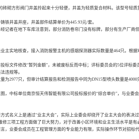
砌方形阀门井盖拎起来十分轻便，井盖为轻质复合材料。该型号轻质复合
井盖井座，井盖部件结算单价为445.93元/套。
经记者在地下车库注意到，部分消防卷帘门没有标牌，部分有生产厂商但
。
业主实地核查，接入消防报警主机的感烟探测器实际数量是464只。根
标文件修改“暂列金额”，未被废标反而中标；评标委员会的5位评标委
违法违规等。
977只，但审计结算报告和检测报告中同为DN15型喷头数量是400
中标单位南京恒天伟智能有限公司投标报价的“综合单价”，与业委会招
式名义上是通过“业主大会”，实际上业委会却绕开了业主大会的表决过程
修三项工程方面做了巨大努力，对于改善小区环境和业主生活水平是有必
，业委会成员在工程管理方面的专业能力有限，实际操作环节对招标代