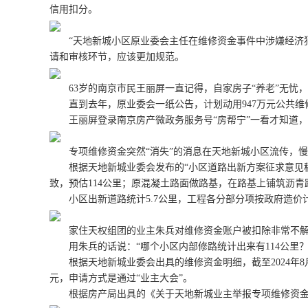
信用扣分。
“天地新城小区原业委会主任在维修资金事件中涉嫌经济犯
请和审核环节，应该更加规范。
63岁的南京市民王丽屏一直记得，自家房子“养老”无忧，
直到去年，原业委会一纸公告，计划动用947万元公共维修
王丽屏登录南京房产微政务服务号“房帮宁”一看才知道，自家的
专项维修资金突然“消失”的消息在天地新城小区流传，慢
根据天地新城业委会发布的“小区道路出新方案征求意见稿”
致，预估114公里；原混凝土路面做路基，在路基上铺筑沥青
小区出新道路统计5.7公里，工程各分部分项按政府造价计
家住天权组团的业主朱兵对维修资金账户被扣除非常不解，
用朱兵的话说：“哪个小区内部修路统计出来有114公里？
根据天地新城业委会出具的维修资金明细，截至2024年8月9
元，申请方式是通过“业主大会”。
根据房产局出具的《关于天地新城业主举报专项维修资金使