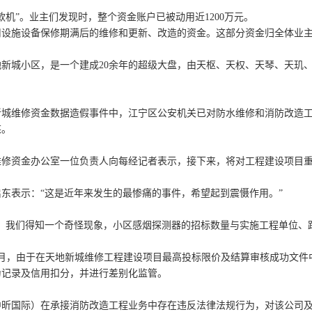
”。业主们发现时，整个资金账户已被动用近1200万元。
施设备保修期满后的维修和更新、改造的资金。这部分资金归全体业主
小区，是一个建成20余年的超级大盘，由天枢、天权、天琴、天玑、天心
维修资金数据造假事件中，江宁区公安机关已对防水维修和消防改造工程
某。
修资金办公室一位负责人向每经记者表示，接下来，将对工程建设项目重
表示：“这是近年来发生的最惨痛的事件，希望起到震慑作用。”
们得知一个奇怪现象，小区感烟探测器的招标数量与实施工程单位、跟踪
，由于在天地新城维修工程建设项目最高投标限价及结算审核成功文件
为记录及信用扣分，并进行差别化监管。
国际）在承接消防改造工程业务中存在违反法律法规行为，对该公司及