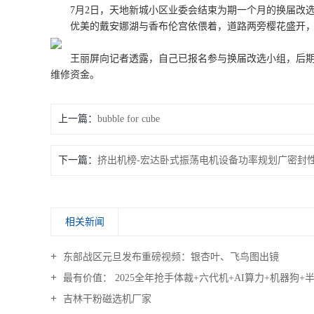
7月2日，天地新城小区业委会结束为期一个月的换届改选
优美的戴安娜湖与香布伦宫依偎着，道路两旁樱花盛开，
王丽屏向记者透露，自己已报名参与换届改选小组，后期建
维修资金。
上一篇：
bubble for cube
下一篇：
挤出机榜-宏达卧式振荡电机设备​功率规划广密封
相关新闻
东部战区元旦发布重磅视频：银杏叶、飞鸟图出镜
最有价值： 2025全年抢手体裁+六代机+AI算力+机器狗+
吉林干粉磁选机厂家