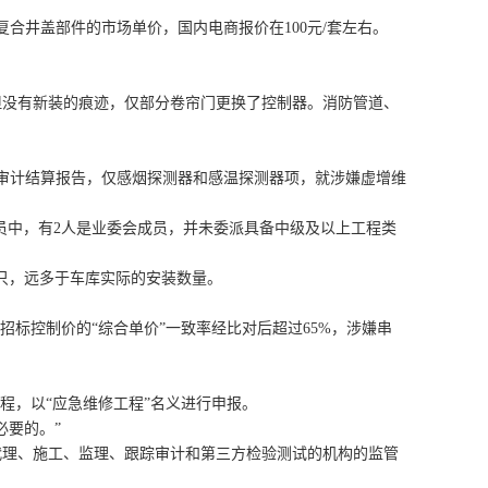
井盖部件的市场单价，国内电商报价在100元/套左右。
没有新装的痕迹，仅部分卷帘门更换了控制器。消防管道、
据审计结算报告，仅感烟探测器和感温探测器项，就涉嫌虚增维
员中，有2人是业委会成员，并未委派具备中级及以上工程类
0只，远多于车库实际的安装数量。
标控制价的“综合单价”一致率经比对后超过65%，涉嫌串
，以“应急维修工程”名义进行申报。
要的。”
理、施工、监理、跟踪审计和第三方检验测试的机构的监管