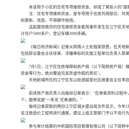
本该用于小区的住宅专项维修资金，却成了某些人的“提款机
注：住宅专项维修资金，是专项用于住房共用部位、共用设
和更新、改造，不得挪作他用。
这起震惊南京的住宅维修资金套用事件发生在江宁区天地新城
计住户5000多户，登记车辆3000多辆。
《每日经济新闻》记者从知情人士处独家获悉，在天地新城
包括原业委会主任徐某、涉嫌串标的实施工程单位负责人郭
7月1日，江宁区住房保障和房产局（以下简称房产局）维
资金等行为，绝对要追究其弄虚作假的责任”。
天地新城所在的江宁区东山街道韶圣社区居委会主任李启东
前述房产局负责人向每经记者表示：“在审查资料过程中，我
个，能够说是‘一条龙’式串通的。”
每经记者获取的两份江宁区城乡建设局文件显示，今年2月
名注册造价工程师进行通报，建议上级主管部门予以不良行
参与审计结算的中昕国际项目管理有限公司（以下简称中昕