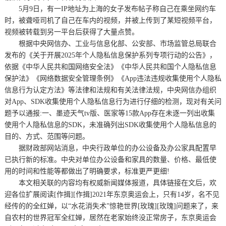
5月9日，有一IP地址为上海的女子发布帖子称自己在乘坐网约车
时，被聋哑司机了自己在车内的视频，并被上传到了某短视频平台，
视频被转载到另一平台后获得了大量点赞。
根据中央网信办、工业与信息化部、公安部、市场监管总局联合
发布的《关于开展2025年个人隐私信息保护系列专项行动的公告》，
依据《中华人民共和国网络安全法》《中华人民共和国个人隐私信息
保护法》《网络数据安全管理条例》《App违法违规收集使用个人隐私
信息行为认定方法》等法律和法规和有关法律法规，中央网信办组织
对App、SDK收集使用个人隐私信息行为进行仔细的检测，现对有关问
题予以通报:一、墨迹天气tv版、医家等15款App存在未逐一列出收集
使用个人隐私信息的SDK，未准确列出SDK收集使用个人隐私信息的
目的、方式、范围等问题。
据财政部网站消息，中央行政单位的办公设备及办公家具配置早
已执行新的标准。中央对单位办公设备和家具的数量、价格、最低使
用的时间和性能等都做出了明确要求，标准更严更细!
本文相关联的内容均有权威新闻媒体报道，具体链接在文后，欢
迎各位扩展阅读[作揖][作揖]2021年东京奥运会上，只有14岁，名不见
经传的的全红婵，以“水花消失术”惊艳世界[玫瑰][玫瑰]问题来了，来
自农村的世界冠军全红婵，居然在老家始终没正常房子，东京奥运会