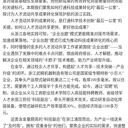
准对接是基础性支撑要素，而创新成果的有效转化则是衡量协同效能
的关键标尺。本期我们聚焦如何打通科技成果转化的“最后一公里”，
探讨为人才流动共享成果转化保驾护航的浙江实践。
人才流动共享的成果转化，是打通科学技术创新“最后一公里”的
关键。如何让人才流动共享更快、更好地出成果？
从浙江各地实践可知，“企业出题”模式更能精准对接市场需求，
加速成果落地。“企业出题”模式已成为推动科技成果转化的核心抓
手，同时慢慢的变多的人才流动共享工作紧紧围绕“企业出题”——当
企业遇到了发展中的难点卡点问题，借由政府搭台、人才解题，推动
解决企业在相关领域的“卡脖子”技术难题，助力产业转型升级。
在金华，通过校企人才共享，构建起“人才共享—技术突破—产业
升级”的闭环。浙江武精机器制造有限公司是国家级专精特新“小巨人”
企业，其拳头产品颚式破碎机重达二三十吨，板厚100多毫米。按以往
工艺，需要两个工人焊接半个多月方能完成。如今，通过“双聘”机
制，该企业从义乌工商职业技术学院引入高技能特聘教师、省级领军
人才余溆江担任“科技副总”，牵头开展技术攻关，成功研发自动化焊
接装备，使颚式破碎机生产效率提高30%，创造经济效益1100多万
元。
这类含金量颇高的“科技副总”在浙江涌现而出，为产业一线送来
了“及时雨”。拥有“双重身份”的他们，聚焦企业的实际的需求，快速整