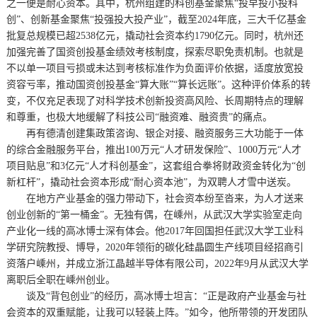
之一便是耐心资本。其中，杭州组建的科创基金聚焦“投早投小投科
创”、创新基金聚焦“投强投大投产业”，截至2024年底，三大千亿基金
批复总规模已超2538亿元，撬动社会资本约1790亿元。同时，杭州还
加强完善了国资创投基金绩效考核制度，探索尽职免责机制。也就是
不以单一项目亏损或未达到考核标准作为负面评价依据，适度放宽投
资容亏率，推动国资创投基金“算大账”“算长远账”。这种评价体系的转
变，不仅充足表现了对科学技术创新投资高风险、长周期特点的理解
和尊重，也极大地缓解了科技公司“融资难、融资贵”的痛点。
再有德清创建集政策咨询、银企对接、融资服务三大功能于一体
的综合金融服务平台，推出100万元“人才研发保险”、1000万元“人才
项目贴息”和3亿元“人才科创基金”，这套组合拳将财政资金转化为“创
新杠杆”，撬动社会资本形成“耐心资本池”，为双聘人才雪中送炭。
在地方产业基金的强力带动下，社会资本纷至沓来，为人才送来
创业创新的“第一桶金”。无独有偶，在嵊州，从武汉大学实验室走向
产业化一线的高冰博士深有体会。他2017年回国担任武汉大学工业科
学研究院教授、博导，2020年领衔的碳化硅晶圆生产线项目经招商引
资落户嵊州，并成立浙江晶越半导体有限公司，2022年9月从武汉大学
离职后全职在嵊州创业。
谈及“背包创业”的经历，高冰博士坦言：“正是政府产业基金与社
会资本的双重赋能，让我可以轻装上阵。”如今，他所带领的开发团队